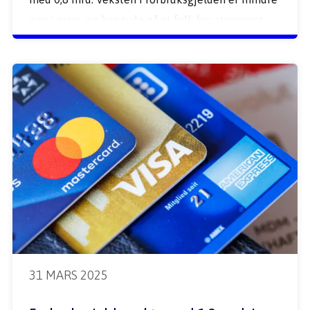
enn i mars, og kan tyde på at folk har strammet 
inn på forbruket sitt.  
31 MARS 2025