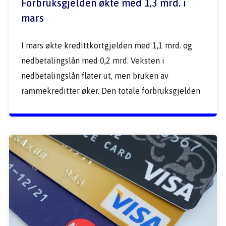
Forbruksgjelden økte med 1,3 mrd. i 
mars
I mars økte kredittkortgjelden med 1,1 mrd. og 
nedbetalingslån med 0,2 mrd. Veksten i 
nedbetalingslån flater ut, men bruken av 
rammekreditter øker. Den totale forbruksgjelden 
i Norge utgjør nå 172,8 mrd. 