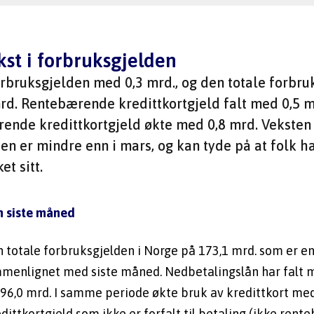
kst i forbruksgjelden
forbruksgjelden med 0,3 mrd., og den totale forbru
rd. Rentebærende kredittkortgjeld falt med 0,5 m
ende kredittkortgjeld økte med 0,8 mrd. Veksten 
en er mindre enn i mars, og kan tyde på at folk h
t sitt.  
n siste måned
en totale forbruksgjelden i Norge på 173,1 mrd. som er en
menlignet med siste måned. Nedbetalingslån har falt me
 96,0 mrd. I samme periode økte bruk av kredittkort med 
edittkortgjeld som ikke er forfalt til betaling (ikke rent