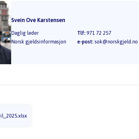
Svein Ove Karstensen
Daglig leder
Tlf:
971 72 257
Norsk gjeldsinformasjon
e-post:
sok@norskgjeld.no
il_2025.xlsx