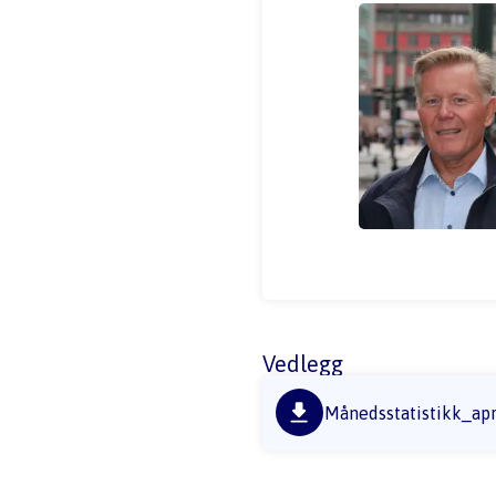
Vedlegg
Månedsstatistikk_apr