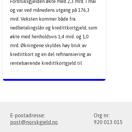
Forbruksgjelden økte med 2,3 mrd. i mai 
og var ved månedens utgang på 176,3 
mrd. Veksten kommer både fra 
nedbetalingslån og kredittkortgjeld, som 
økte med henholdsvis 1,4 mrd. og 1,0 
mrd. Økningene skyldes høy bruk av 
kredittkort og en del refinansiering av 
rentebærende kredittkortgjeld til 
nedbetalingslån.
E-postadresse:
Org nr:
post@norskgjeld.no
920 013 015