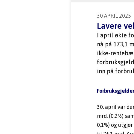
30 APRIL 2025
Lavere ve
I april økte 
nå på 173,1 m
ikke-rentebær
forbruksgjeld
inn på forbruke
Forbruksgjelde
30. april var d
mrd. (0,2%) sam
0,1%) og utgjør
til 76,1 mrd. Kr