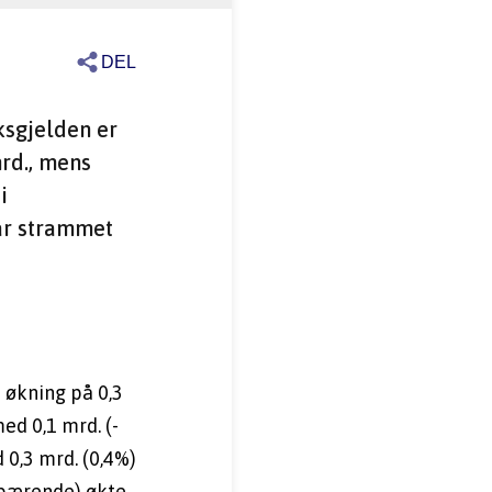
DEL
ksgjelden er 
rd., mens 
i 
ar strammet 
 økning på 0,3 
d 0,1 mrd. (- 
0,3 mrd. (0,4%) 
ebærende) økte 