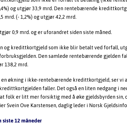
,4%) og utgjør 33,9 mrd. Den rentebærende kredittkortgj
5 mrd. (- 1,2%) og utgjør 42,2 mrd.
tgjør 0,9 mrd. og er uforandret siden siste måned.
 og kredittkortgjeld som ikke blir betalt ved forfall, utg
orbruksgjelden. Den samlede rentebærende gjelden falt
ør 138,2 mrd.
r en økning i ikke-rentebærende kredittkortgjeld, ser vi a
edittkortgjelden faller. Det også en liten nedgang i ned
t folk er litt mer forsiktig med å øke gjeldsbyrden sin, o
 sier Svein Ove Karstensen, daglig leder i Norsk Gjeldsinf
n siste 12 måneder