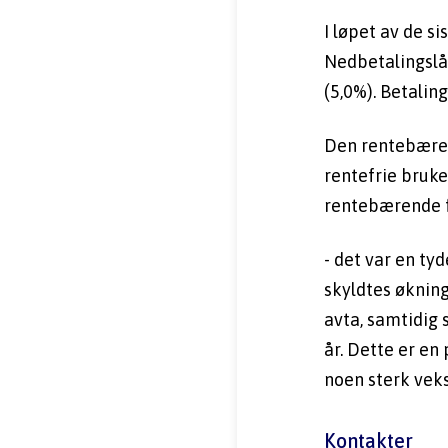
I løpet av de s
Nedbetalingslån
(5,0%). Betali
Den rentebærend
rentefrie bruke
rentebærende fo
- det var en tyd
skyldtes økning
avta, samtidig 
år. Dette er en 
noen sterk veks
Kontakter