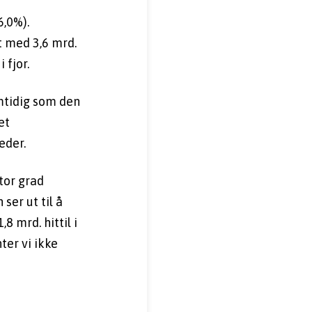
,0%). 
 med 3,6 mrd. 
 fjor.
mtidig som den 
t 
eder.
tor grad 
er ut til å 
mrd. hittil i 
ter vi ikke 