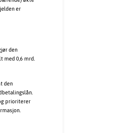
elden er 
jør den 
 med 0,6 mrd. 
t den 
betalingslån. 
g prioriterer 
ormasjon.