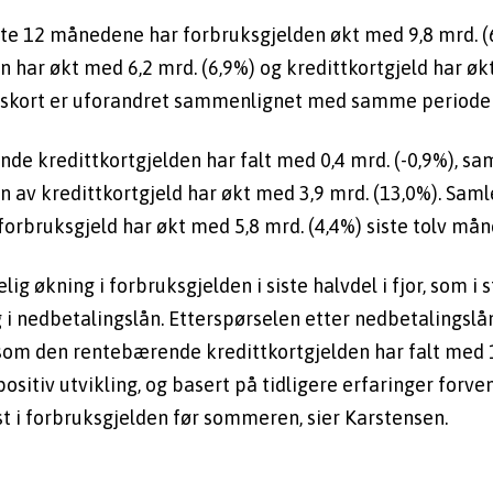
iste 12 månedene har forbruksgjelden økt med 9,8 mrd. (6
 har økt med 6,2 mrd. (6,9%) og kredittkortgjeld har økt
ngskort er uforandret sammenlignet med samme periode i
e kredittkortgjelden har falt med 0,4 mrd. (-0,9%), sa
n av kredittkortgjeld har økt med 3,9 mrd. (13,0%). Samle
rbruksgjeld har økt med 5,8 mrd. (4,4%) siste tolv mån
elig økning i forbruksgjelden i siste halvdel i fjor, som i s
 i nedbetalingslån. Etterspørselen etter nedbetalingslån s
som den rentebærende kredittkortgjelden har falt med 1,8 
positiv utvikling, og basert på tidligere erfaringer forven
t i forbruksgjelden før sommeren, sier Karstensen.