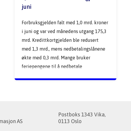
juni
Forbruksgjelden falt med 1,0 mrd. kroner 
i juni og var ved månedens utgang 175,3 
mrd. Kredittkortgjelden ble redusert 
med 1,3 mrd., mens nedbetalingslånene 
økte med 0,3 mrd. Mange bruker 
feriepengene til å nedbetale 
kredittkortgjeld for å ha bedre likviditet 
i sommerferien. 
Postboks 1343 Vika
,
masjon AS
0113 Oslo