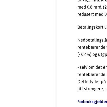
med 0,8 mrd. (2
redusert med 0,
Betalingskort u
Nedbetalingslån
rentebærende f
(- 0,4%) og utgj
- selv om det e
rentebærende kr
Dette tyder på a
litt strengere,
Forbruksgjelde