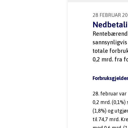
28 FEBRUAR 20
Nedbetali
Rentebærende 
sannsynligvis
totale forbru
0,2 mrd. fra f
Forbruksgjelde
28. februar var
0,2 mrd. (0,1%
(1,8%) og utgjø
til 74,7 mrd. Kr
med 0,6 mrd. (1