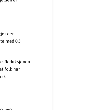
jør den 
e med 0,3 
re. Reduksjonen 
t folk har 
rsk 