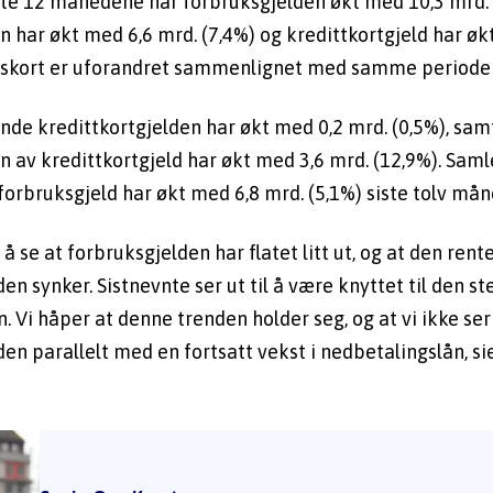
iste 12 månedene har forbruksgjelden økt med 10,3 mrd. (
 har økt med 6,6 mrd. (7,4%) og kredittkortgjeld har økt
ngskort er uforandret sammenlignet med samme periode i
de kredittkortgjelden har økt med 0,2 mrd. (0,5%), samt
n av kredittkortgjeld har økt med 3,6 mrd. (12,9%). Samle
rbruksgjeld har økt med 6,8 mrd. (5,1%) siste tolv mån
t å se at forbruksgjelden har flatet litt ut, og at den ren
en synker. Sistnevnte ser ut til å være knyttet til den st
. Vi håper at denne trenden holder seg, og at vi ikke ser 
den parallelt med en fortsatt vekst i nedbetalingslån, si