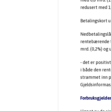
redusert med 1,
Betalingskort u
Nedbetalingslån
rentebærende f
mrd. (0,2%) og 
- det er positiv
i både den rent
strammet inn på
Gjeldsinformas
Forbruksgjelde