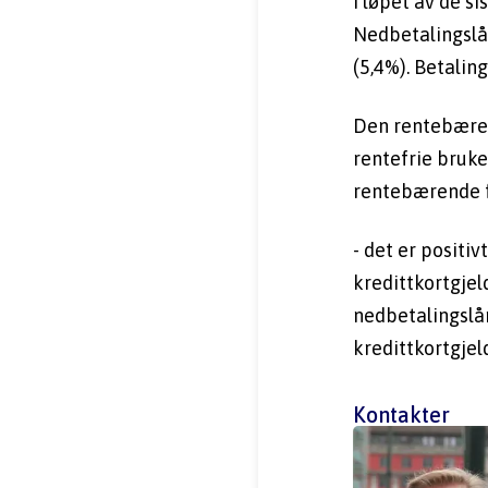
I løpet av de s
Nedbetalingslån
(5,4%). Betali
Den rentebæren
rentefrie bruke
rentebærende fo
- det er positiv
kredittkortgjeld
nedbetalingslån
kredittkortgjel
Kontakter