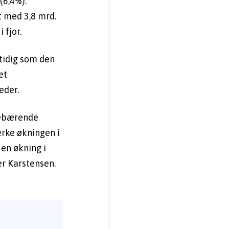
6,4%). 
 med 3,8 mrd. 
 fjor.
idig som den 
t 
eder.
tebærende 
erke økningen i 
en økning i 
er Karstensen.