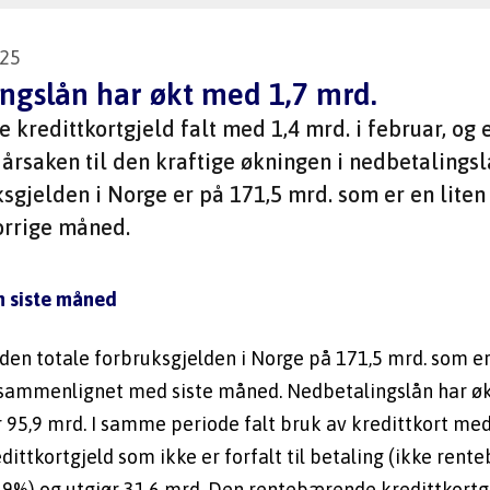
25
ngslån har økt med 1,7 mrd.
kredittkortgjeld falt med 1,4 mrd. i februar, og e
 årsaken til den kraftige økningen i nedbetalingsl
ksgjelden i Norge er på 171,5 mrd. som er en lite
orrige måned.  
n siste måned
 den totale forbruksgjelden i Norge på 171,5 mrd. som e
) sammenlignet med siste måned. Nedbetalingslån har øk
r 95,9 mrd. I samme periode falt bruk av kredittkort med 
edittkortgjeld som ikke er forfalt til betaling (ikke rent
,9%) og utgjør 31,6 mrd. Den rentebærende kredittkortgj