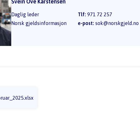
Svein Ove Karstensen
Daglig leder
Tlf:
971 72 257
Norsk gjeldsinformasjon
e-post:
sok@norskgjeld.no
ruar_2025.xlsx