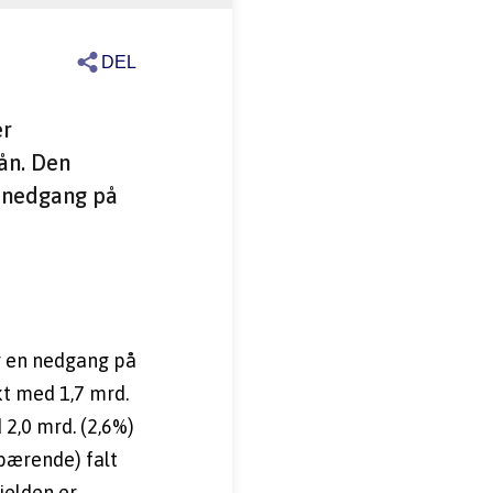
DEL
r 
ån. Den 
n nedgang på 
r en nedgang på 
t med 1,7 mrd. 
2,0 mrd. (2,6%) 
ebærende) falt 
elden er 