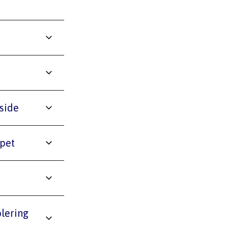
side 
apet