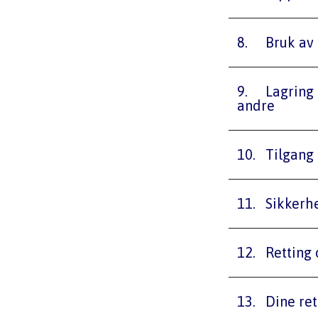
8.	Bruk 
9.	Lagring av kontaktpersoner hos kunder, samarbeidspartnere og 
andre
10.	Tilga
11.	Sikk
12.	Rettin
13.	Dine r