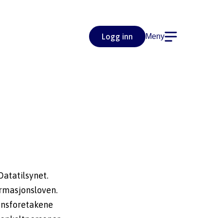
Logg inn
Meny
Datatilsynet. 
ormasjonsloven. 
ansforetakene 