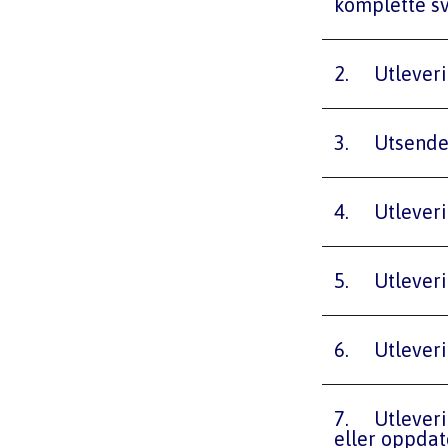
komplette sv
2.	Utlev
3.	Utsen
4.	Utlev
5.	Utlev
6.	Utlev
7.	Utlevering av gjeldsopplysninger til finansforetak for etablering 
eller oppdat