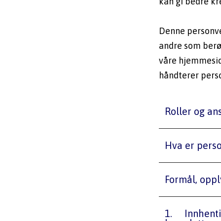
kan gi bedre kr
Denne personve
andre som berør
våre hjemmesid
håndterer perso
Roller og an
Hva er pers
Formål, oppl
1.	Innhenting og lagring av personopplysninger for å sikre 