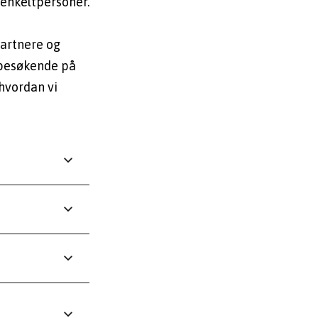
enkeltpersoner.

artnere og 
 besøkende på 
vordan vi 