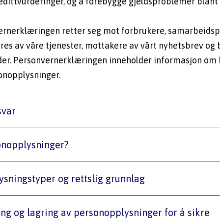
edittvurderinger, og å forebygge gjeldsproblemer blant 
rnerklæringen retter seg mot forbrukere, samarbeidsp
es av våre tjenester, mottakere av vårt nyhetsbrev og
er. Personvernerklæringen inneholder informasjon om h
nopplysninger.  
svar
onopplysninger?
ysningstyper og rettslig grunnlag