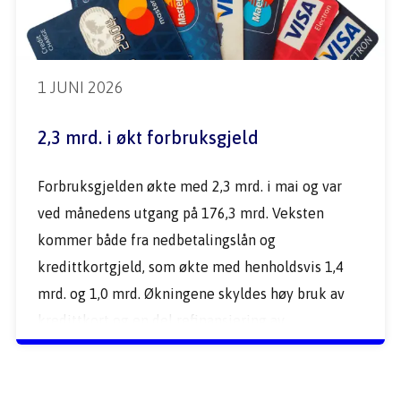
1 JUNI 2026
2,3 mrd. i økt forbruksgjeld
Forbruksgjelden økte med 2,3 mrd. i mai og var 
ved månedens utgang på 176,3 mrd. Veksten 
kommer både fra nedbetalingslån og 
kredittkortgjeld, som økte med henholdsvis 1,4 
mrd. og 1,0 mrd. Økningene skyldes høy bruk av 
kredittkort og en del refinansiering av 
rentebærende kredittkortgjeld til 
nedbetalingslån.