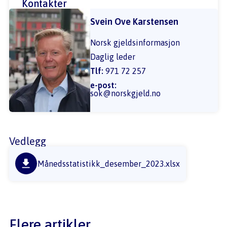
Kontakter
Svein Ove Karstensen
Norsk gjeldsinformasjon
Daglig leder
Tlf:
971 72 257
e-post:
sok@norskgjeld.no
Vedlegg
Månedsstatistikk_desember_2023.xlsx
Flere artikler