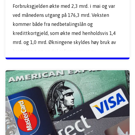
Forbruksgjelden økte med 2,3 mrd. i mai og var 
ved månedens utgang på 176,3 mrd. Veksten 
kommer både fra nedbetalingslån og 
kredittkortgjeld, som økte med henholdsvis 1,4 
mrd. og 1,0 mrd. Økningene skyldes høy bruk av 
kredittkort og en del refinansiering av 
rentebærende kredittkortgjeld til 
nedbetalingslån.