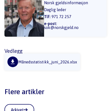
Norsk gjeldsinformasjon
Daglig leder
Tlf:
971 72 257
e-post:
sok@norskgjeld.no
Vedlegg
Månedsstatistikk_juni_2026.xlsx
Flere artikler
Arkivet